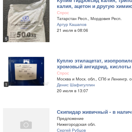
калия, ацетон и другую хими
Спрос
Татарстан Респ., Мордовия Респ.
Артур Кашапов
21 июля в 08:06
5
Куплю этилацетат, изопропило
хромовый ангидрид, кислоты
Спрос
Москва и Моск. обл., СПб и Ленингр. о
1
Денис Шафигуллин
20 июля в 13:07
Скипидар живичный - в налич
Предложение
Нижегородская обл.
Сергей Рубцов