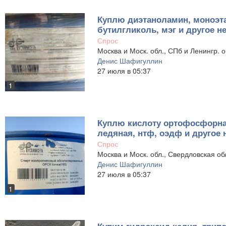
Куплю диэтаноламин, моноэта
бутилгликоль, мэг и другое 
Спрос
Москва и Моск. обл., СПб и Ленингр. о
Денис Шафигуллин
27 июля в 05:37
1
Куплю кислоту ортофосфорная
ледяная, нтф, оэдф и другое
Спрос
Москва и Моск. обл., Свердловская об
Денис Шафигуллин
27 июля в 05:37
1
Купим гидроксид калия, трип