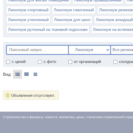
Линолеум для жилых помещений
Линолеум промышленный
Лин
Линолеум спортивный
Линолеум гомогенный
Линолеум резино
Линолеум утепленный
Линолеум для школ
Линолеум алкидный
Линолеум рулонный на тканевой подоснове
Линолеум на вспенен
с ценой
с фото
от организаций
соседн
Вид:
Объявления отсутствуют.
Строительство и финансы: новости, аналитика, цены, статистика строительной отр