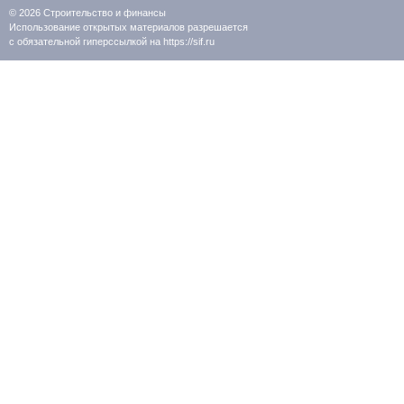
© 2026
Строительство и финансы
Использование открытых материалов разрешается
с обязательной гиперссылкой на https://sif.ru